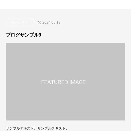
2024.05.19
カテゴリー1
ブログサンプル9
サンプルテキスト。サンプルテキスト。