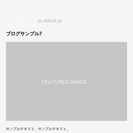
2024.05.19
カテゴリー1
ブログサンプル7
サンプルテキスト。サンプルテキスト。