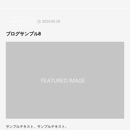
2024.05.19
カテゴリー1
ブログサンプル8
サンプルテキスト。サンプルテキスト。